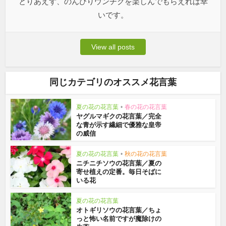
とりあえず、のんびりウンチクを楽しんでもらえれば幸
いです。
View all posts
同じカテゴリのオススメ花言葉
夏の花の花言葉
•
春の花の花言葉
ヤグルマギクの花言葉／完全
な青が示す繊細で優雅な皇帝
の威信
夏の花の花言葉
•
秋の花の花言葉
ニチニチソウの花言葉／夏の
寄せ植えの定番。毎日そばに
いる花
夏の花の花言葉
オトギリソウの花言葉／ちょ
っと怖い名前ですが魔除けの