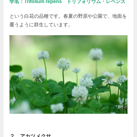
学名：Trifolium repens トリフォリウム・レペンズ
という白花の品種です。春夏の野原や公園で、地面を
覆うように群生しています。
２，アカツメクサ