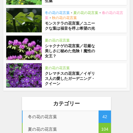
生薬
冬の花の花言葉
•
夏の花の花言葉
•
春の花の花言
葉
•
秋の花の花言葉
モンステラの花言葉／ユニー
クな葉は福音を呼ぶ希望の光
夏の花の花言葉
シャクナゲの花言葉／荘厳な
美しさに秘めた危険！魔性の
女王？
夏の花の花言葉
クレマチスの花言葉／イギリ
ス人の愛したガーデニング・
クイーン
カテゴリー
冬の花の花言葉
42
夏の花の花言葉
104