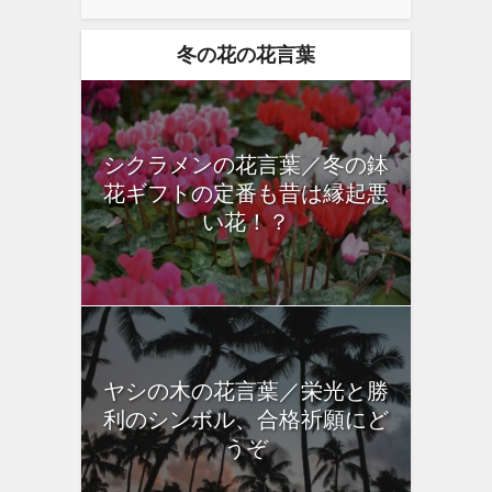
冬の花の花言葉
シクラメンの花言葉／冬の鉢
花ギフトの定番も昔は縁起悪
い花！？
ヤシの木の花言葉／栄光と勝
利のシンボル、合格祈願にど
うぞ