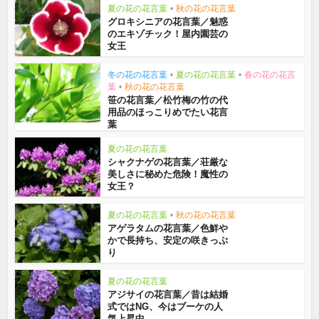
夏の花の花言葉
•
秋の花の花言葉
グロキシニアの花言葉／魅惑
のエキゾチック！屋内園芸の
女王
冬の花の花言葉
•
夏の花の花言葉
•
春の花の花言
葉
•
秋の花の花言葉
笹の花言葉／松竹梅の竹の代
用品のほっこりめでたい花言
葉
夏の花の花言葉
シャクナゲの花言葉／荘厳な
美しさに秘めた危険！魔性の
女王？
夏の花の花言葉
•
秋の花の花言葉
アゲラタムの花言葉／色鮮や
かで長持ち、安定の咲きっぷ
り
夏の花の花言葉
アジサイの花言葉／昔は結婚
式ではNG、今はブーケの人
気上昇中