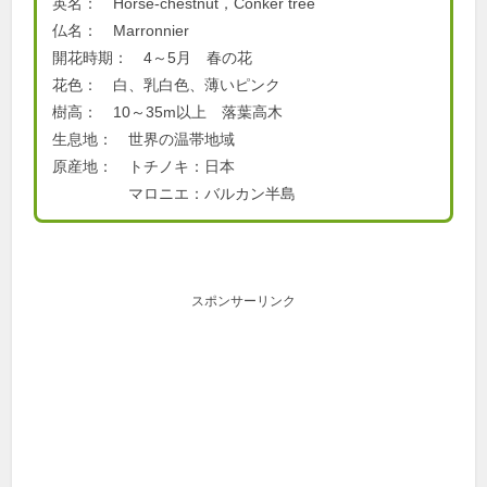
英名： Horse-chestnut，Conker tree
仏名： Marronnier
開花時期： 4～5月 春の花
花色： 白、乳白色、薄いピンク
樹高： 10～35m以上 落葉高木
生息地： 世界の温帯地域
原産地： トチノキ：日本
マロニエ：バルカン半島
スポンサーリンク