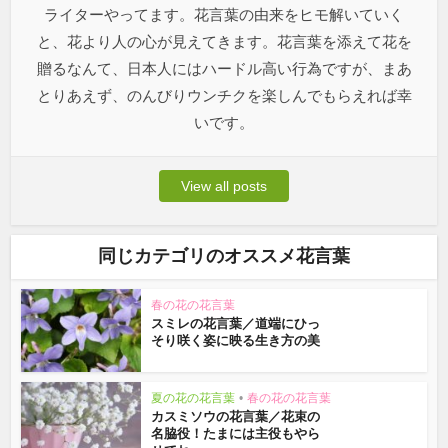
ライターやってます。花言葉の由来をヒモ解いていく
と、花より人の心が見えてきます。花言葉を添えて花を
贈るなんて、日本人にはハードル高い行為ですが、まあ
とりあえず、のんびりウンチクを楽しんでもらえれば幸
いです。
View all posts
同じカテゴリのオススメ花言葉
春の花の花言葉
スミレの花言葉／道端にひっ
そり咲く姿に映る生き方の美
夏の花の花言葉
•
春の花の花言葉
カスミソウの花言葉／花束の
名脇役！たまには主役もやら