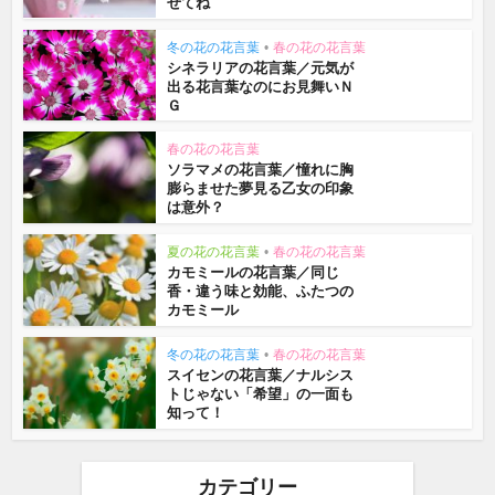
せてね
冬の花の花言葉
•
春の花の花言葉
シネラリアの花言葉／元気が
出る花言葉なのにお見舞いＮ
Ｇ
春の花の花言葉
ソラマメの花言葉／憧れに胸
膨らませた夢見る乙女の印象
は意外？
夏の花の花言葉
•
春の花の花言葉
カモミールの花言葉／同じ
香・違う味と効能、ふたつの
カモミール
冬の花の花言葉
•
春の花の花言葉
スイセンの花言葉／ナルシス
トじゃない「希望」の一面も
知って！
カテゴリー