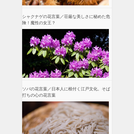
シャクナゲの花言葉／荘厳な美しさに秘めた危
険！魔性の女王？
ソバの花言葉／日本人に根付く江戸文化。そば
打ちの心の花言葉