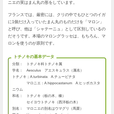
ニエの実はまん丸の形をしています。
フランスでは、厳密には、クリの中でもひとつのイガ
に1個だけ入っていたまん丸のものだけを「マロン」
と呼び、他は「シャテーニュ」として区別しているの
だそうです。本場のマロングラッセは、もちろん、マ
ロンを使うのが原則です。
トチノキの基本データ
分類： トチノキ科トチノキ属
学名： Aesculus アエスキュラス（属名）
トチノキ；A.turbinata A.チュービナタ
マロニエ：A.hippocastanum A.ヒッポカスタ
ニウム
和名： トチノキ（栃の木、橡）
セイヨウトチノキ（西洋栃の木）
別名： マロニエの別名はウマグリ（馬栗）