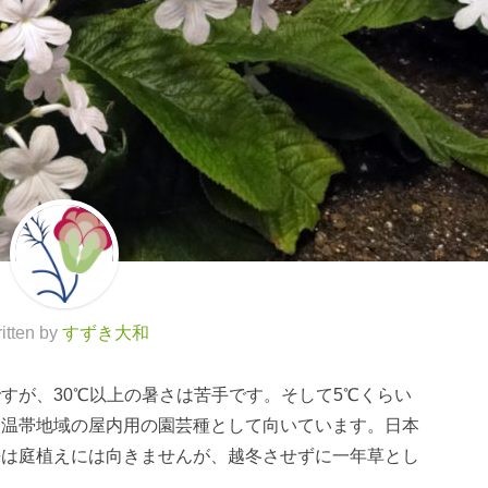
itten by
すずき大和
すが、30℃以上の暑さは苦手です。そして5℃くらい
。温帯地域の屋内用の園芸種として向いています。日本
来は庭植えには向きませんが、越冬させずに一年草とし