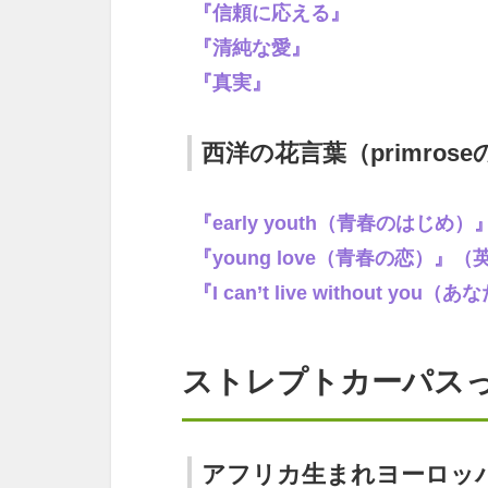
『信頼に応える』
『清純な愛』
『真実』
西洋の花言葉（primros
『early youth（青春のはじめ
『young love（青春の恋）』（
『I can’t live without
ストレプトカーパス
アフリカ生まれヨーロッ