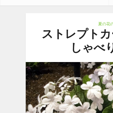
夏の花
ストレプトカ
しゃべ