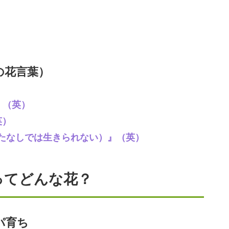
eの花言葉）
）』（英）
英）
 you（あなたなしでは生きられない）』（英）
ってどんな花？
パ育ち