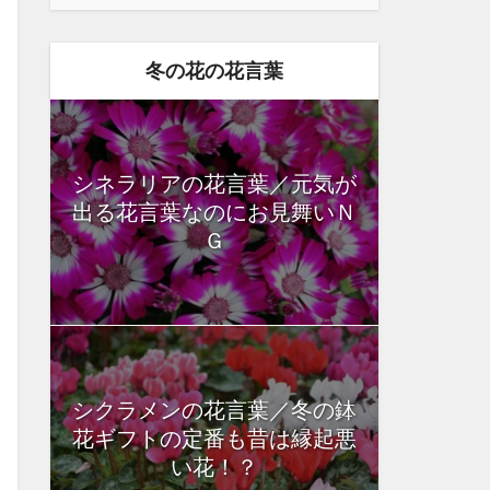
冬の花の花言葉
シネラリアの花言葉／元気が
出る花言葉なのにお見舞いＮ
Ｇ
シクラメンの花言葉／冬の鉢
花ギフトの定番も昔は縁起悪
い花！？