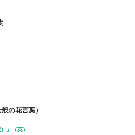
葉
全般の花言葉）
貞淑）』（英）