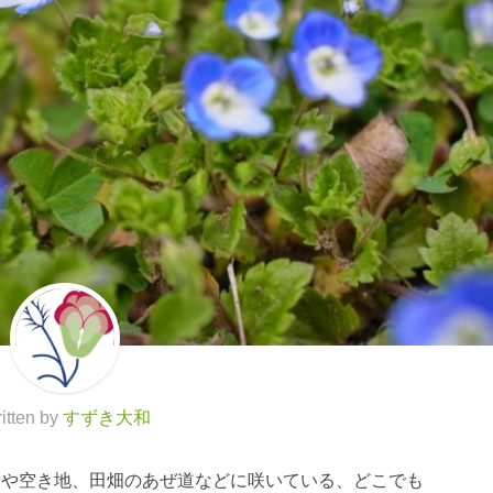
itten by
すずき大和
端や空き地、田畑のあぜ道などに咲いている、どこでも