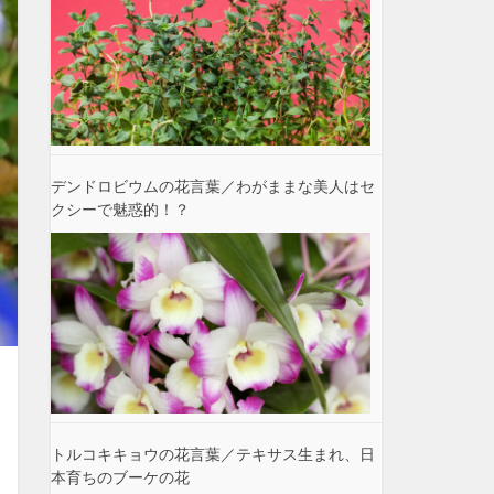
デンドロビウムの花言葉／わがままな美人はセ
クシーで魅惑的！？
トルコキキョウの花言葉／テキサス生まれ、日
本育ちのブーケの花