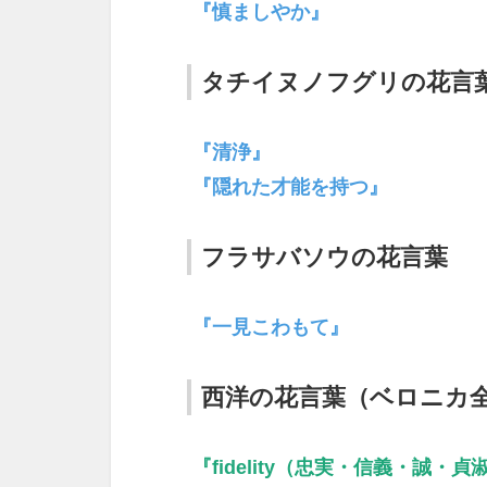
『慎ましやか』
タチイヌノフグリの花言
『清浄』
『隠れた才能を持つ』
フラサバソウの花言葉
『一見こわもて』
西洋の花言葉（ベロニカ
『fidelity（忠実・信義・誠・