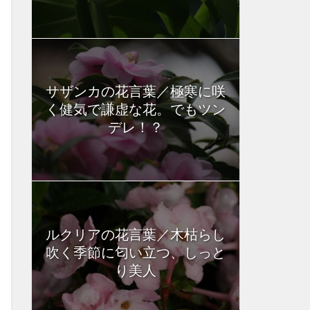
サザンカの花言葉／極寒に咲
く健気で謙虚な花。でもツン
デレ！？
ルクリアの花言葉／木枯らし
吹く季節に匂い立つ、しっと
り美人