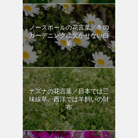
ノースポールの花言葉／冬の
ガーデニングに欠かせない白
菊
ナズナの花言葉／日本では三
味線草、西洋では羊飼いの財
布