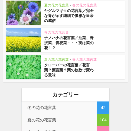
夏の花の花言葉
•
春の花の花言葉
ヤグルマギクの花言葉／完全
な青が示す繊細で優雅な皇帝
の威信
春の花の花言葉
ナノハナの花言葉／油菜、野
沢菜、青梗菜・・・実は菜の
花！？
夏の花の花言葉
•
春の花の花言葉
クローバーの花言葉／花言
葉？葉言葉？葉の枚数で変わ
る意味
カテゴリー
冬の花の花言葉
42
夏の花の花言葉
104