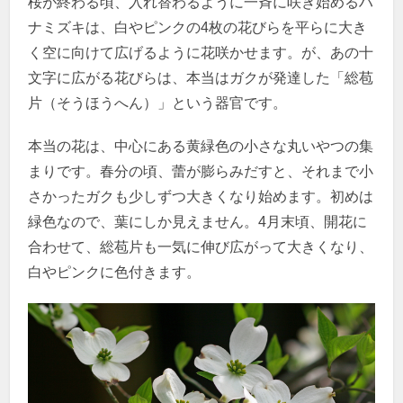
桜が終わる頃、入れ替わるように一斉に咲き始めるハ
ナミズキは、白やピンクの4枚の花びらを平らに大き
く空に向けて広げるように花咲かせます。が、あの十
文字に広がる花びらは、本当はガクが発達した「総苞
片（そうほうへん）」という器官です。
本当の花は、中心にある黄緑色の小さな丸いやつの集
まりです。春分の頃、蕾が膨らみだすと、それまで小
さかったガクも少しずつ大きくなり始めます。初めは
緑色なので、葉にしか見えません。4月末頃、開花に
合わせて、総苞片も一気に伸び広がって大きくなり、
白やピンクに色付きます。