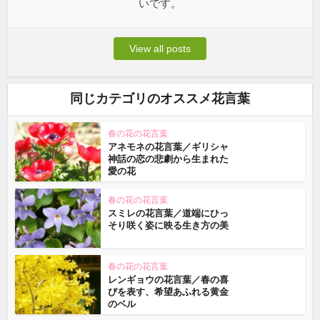
いです。
View all posts
同じカテゴリのオススメ花言葉
春の花の花言葉
アネモネの花言葉／ギリシャ
神話の恋の悲劇から生まれた
愛の花
春の花の花言葉
スミレの花言葉／道端にひっ
そり咲く姿に映る生き方の美
春の花の花言葉
レンギョウの花言葉／春の喜
びを表す、希望あふれる黄金
のベル