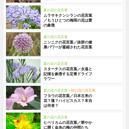
夏の花の花言葉
ムラサキクンシランの花言葉
／もうひとつの梅雨の花は愛
の象徴
夏の花の花言葉
ニンニクの花言葉／抜群の健
康パワーが凝縮された花言葉
夏の花の花言葉
スターチスの花言葉／永遠と
記憶を象徴する定番ドライフ
ラワー
夏の花の花言葉
•
秋の花の花言葉
フヨウの花言葉／日本古来の
花？蓮？ハイビスカス？本当
は何者？
夏の花の花言葉
ヒペリカムの花言葉／華やか
に輝く金糸の梅の仲間たち