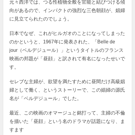
元々西洋では、つる性植物全般を官能と結びつける傾
向があるので、インパクトの強烈な三色朝顔が、娼婦
に見立てられたのでしょう。
日本でなぜ、これがヒルガオのことになってしまった
のかというと、1967年に発表された、「Belle de
jour（ベルデジュール）」というタイトルのフランス
映画の邦題が「昼顔」と訳されて有名になったせいで
す。
セレブな主婦が、欲望を満たすために昼間だけ高級娼
婦として働く、というストーリーで、この娼婦の源氏
名が「ベルデジュール」でした。
最近、この映画のオマージュと銘打って、主婦の不倫
を描いた「昼顔」という名のドラマが話題になり、ま
すます