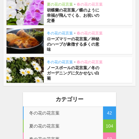
夏の花の花言葉
•
春の花の花言葉
胡蝶蘭の花言葉／蝶のように
幸福が飛んでくる、お祝いの
定番
冬の花の花言葉
•
春の花の花言葉
ローズマリーの花言葉／神秘
のハーブが象徴する多くの意
味
冬の花の花言葉
•
春の花の花言葉
ノースポールの花言葉／冬の
ガーデニングに欠かせない白
菊
カテゴリー
冬の花の花言葉
42
夏の花の花言葉
104