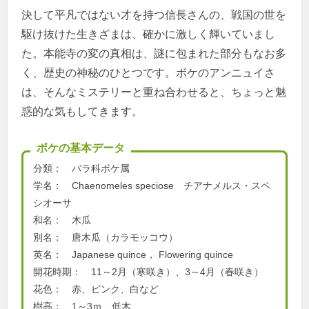
決して平凡ではない才を持つ信長さんの、戦国の世を
駆け抜けた生きざまは、確かに激しく輝いていまし
た。本能寺の変の真相は、謎に包まれた部分もなお多
く、歴史の神秘のひとつです。ボケのアンニュイさ
は、そんなミステリーと重ね合わせると、ちょっと魅
惑的な気もしてきます。
ボケの基本データ
分類： バラ科ボケ属
学名： Chaenomeles speciose チアナメルス・スペ
シオーサ
和名： 木瓜
別名： 唐木瓜（カラモッコウ）
英名： Japanese quince， Flowering quince
開花時期： 11～2月（寒咲き）、3～4月（春咲き）
花色： 赤、ピンク、白など
樹高： 1～3ｍ 低木