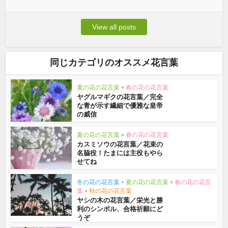
View all posts
同じカテゴリのオススメ花言葉
夏の花の花言葉
•
春の花の花言葉
ヤグルマギクの花言葉／完全
な青が示す繊細で優雅な皇帝
の威信
夏の花の花言葉
•
春の花の花言葉
カスミソウの花言葉／花束の
名脇役！たまには主役もやら
せてね
冬の花の花言葉
•
夏の花の花言葉
•
春の花の花言
葉
•
秋の花の花言葉
ヤシの木の花言葉／栄光と勝
利のシンボル、合格祈願にど
うぞ