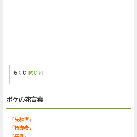
もくじ
[
閉じる
]
ボケの花言葉
『先駆者』
『指導者』
『平凡』